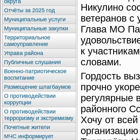
округа
Никулино со
Отчёты за 2025 год
ветеранов с
Муниципальные услуги
Глава МО Па
Муниципальные закупки
Территориальное
удовольстви
самоуправление
к участника
Управа района
словами.
Публичные слушания
Военно-патриотическое
Гордость выз
воспитание
прочно укор
Размещение шлагбаумов
регулярные 
О противодействии
коррупции
районного Со
О противодействии
Хочу от все
терроризму и экстремизму
Почетные жители
организацию
МЧС информирует