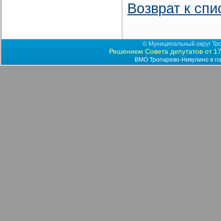
Возврат к спи
© Муниципальный округ Тро
Решением Совета депутатов от 17
ВМО Тропарево-Никулино в го