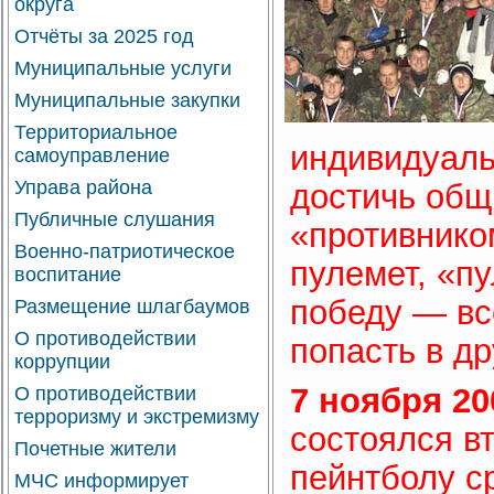
округа
Отчёты за 2025 год
Муниципальные услуги
Муниципальные закупки
Территориальное
индивидуаль
самоуправление
Управа района
достичь общ
Публичные слушания
«противнико
Военно-патриотическое
пулемет, «п
воспитание
победу — вс
Размещение шлагбаумов
О противодействии
попасть в д
коррупции
7 ноября 20
О противодействии
терроризму и экстремизму
состоялся в
Почетные жители
пейнтболу с
МЧС информирует