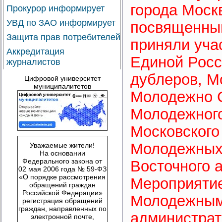
города Моск
Прокурор информирует
УВД по ЗАО информирует
посвященный
Защита прав потребителей
приняли уча
Аккредитация
Единой Росс
журналистов
дублеров, М
Цифровой университет
муниципалитетов
Молодежно С
Молодежного
Московского
Молодежных 
Уважаемые жители!
На основании
Федерального закона от
Восточного 
02 мая 2006 года № 59-ФЗ
«О порядке рассмотрения
Мероприятие
обращений граждан
Российской Федерации»
Молодежным
регистрация обращений
граждан, направленных по
администрат
электронной почте,