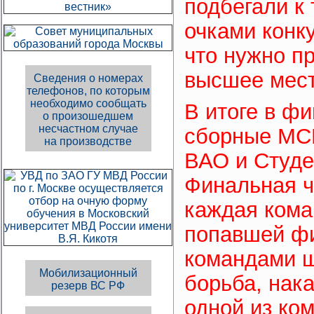
подбегали к
очками конк
что нужно пр
высшее мест
Сведения о номерах
телефонов, по которым
необходимо сообщать
В итоге в ф
о произошедшем
несчастном случае
сборные МС
на производстве
ВАО и Студе
Финальная ча
каждая кома
попавшей фи
командами ш
Мобилизационный
борьба, нака
резерв ВС РФ
одной из ко