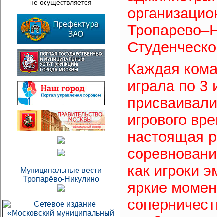
не осуществляется
организацио
Тропарево–Н
Студенческо
Каждая кома
играла по 3 
присваивали
игрового вр
настоящая р
соревновани
как игроки 
Муниципальные вести
Тропарёво-Никулино
яркие момен
соперничест