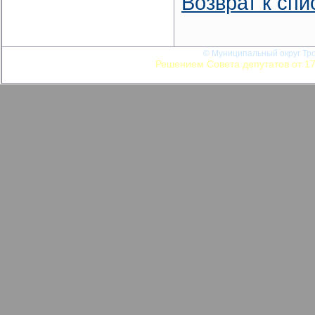
Возврат к спи
© Муниципальный округ Тро
Решением Совета депутатов от 17
ВМО Тропарево-Никулино в го