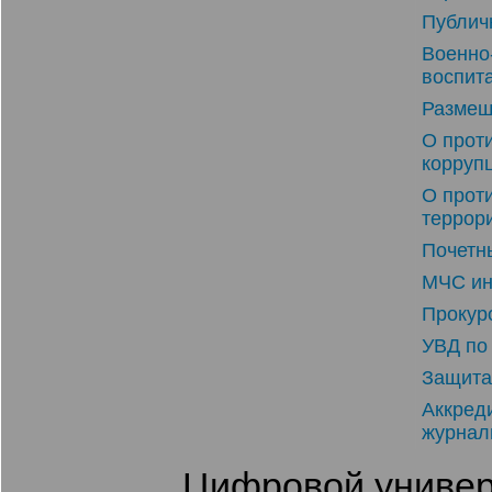
Публич
Военно
воспит
Размещ
О прот
корруп
О прот
террор
Почетн
МЧС ин
Прокур
УВД по
Защита
Аккред
журнал
Цифровой универ