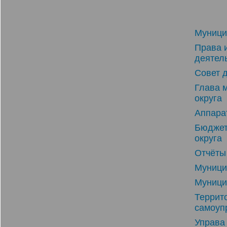
Муници
Права 
деятел
Совет 
Глава 
округа
Аппара
Бюджет
округа
Отчёты 
Муници
Муници
Террит
самоуп
Управа