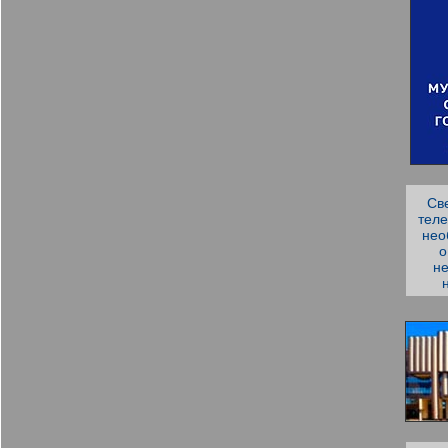
Св
теле
нео
о
не