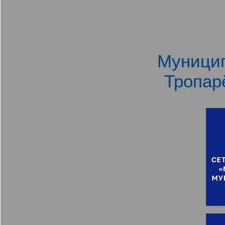
Муницип
Тропар