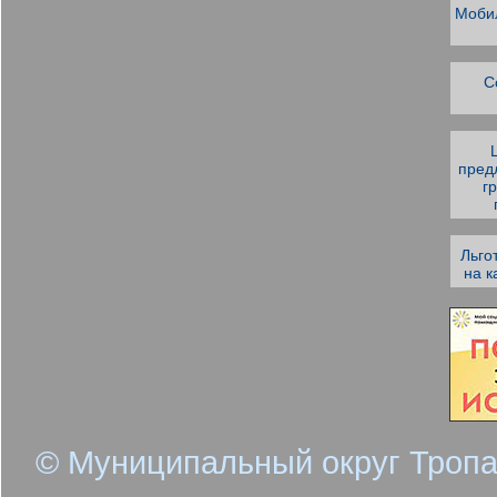
Моби
С
пред
г
Льго
на к
© Муниципальный округ Тропа