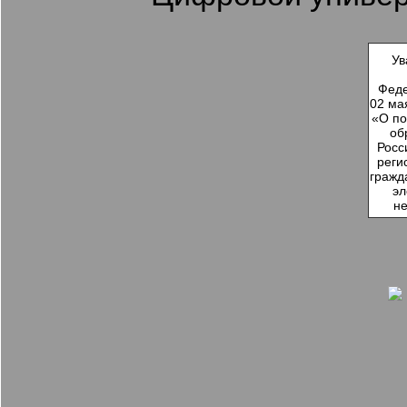
Ув
Феде
02 ма
«О по
об
Росс
реги
гражд
эл
не