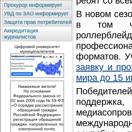
ребят со все
Прокурор информирует
В новом сезо
УВД по ЗАО информирует
Защита прав потребителей
в том ч
Аккредитация
роллерб
журналистов
профессион
Цифровой университет
муниципалитетов
форматов. У
заявку и пр
мира до 15 и
Уважаемые жители!
Победителей
На основании
Федерального закона от
поддержка
02 мая 2006 года № 59-ФЗ
«О порядке рассмотрения
медиасоп
обращений граждан
Российской Федерации»
регистрация обращений
междунаро
граждан, направленных по
электронной почте,