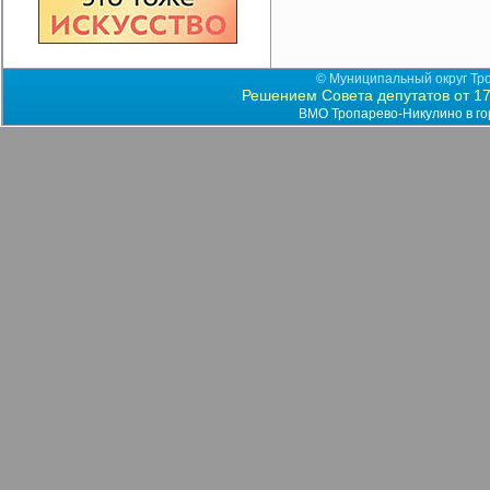
© Муниципальный округ Тро
Решением Совета депутатов от 17
ВМО Тропарево-Никулино в го