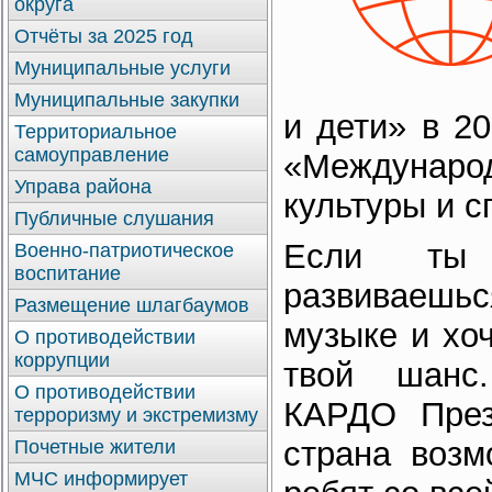
округа
Отчёты за 2025 год
Муниципальные услуги
Муниципальные закупки
и дети» в 20
Территориальное
самоуправление
«Междунар
Управа района
культуры и 
Публичные слушания
Если ты 
Военно-патриотическое
воспитание
развиваешьс
Размещение шлагбаумов
музыке и хо
О противодействии
коррупции
твой шанс.
О противодействии
КАРДО През
терроризму и экстремизму
страна возм
Почетные жители
МЧС информирует